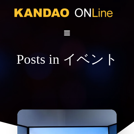
コ
ン
テ
ン
ツ
へ
ス
キ
Posts in イベント
ッ
プ