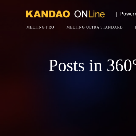
コ
ン
｜ Powere
テ
ン
MEETING PRO
MEETING ULTRA STANDARD
ツ
へ
ス
キ
Posts i
ッ
プ