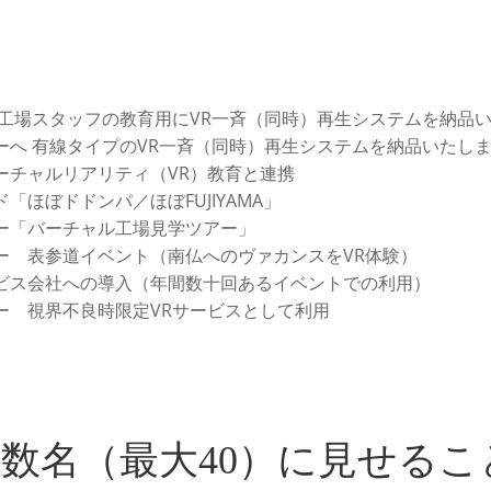
 工場スタッフの教育用にVR一斉（同時）再生システムを納品
ーへ 有線タイプのVR一斉（同時）再生システムを納品いたし
ーチャルリアリティ（VR）教育と連携
「ほぼドドンパ／ほぼFUJIYAMA」
ー「バーチャル工場見学ツアー」
ー 表参道イベント（南仏へのヴァカンスをVR体験）
ビス会社への導入（年間数十回あるイベントでの利用）
ー 視界不良時限定VRサービスとして利用
に複数名（最大40）に見せる