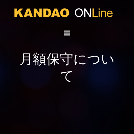
コ
ン
テ
ン
ツ
へ
ス
キ
月額保守につい
ッ
プ
て